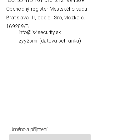
IČO:
55 413 161
DIČ:
2121994589
Obchodný register Mestského súdu
Bratislava III, oddiel: Sro, vložka č.
169289/B
info@is4security.sk
zyy2smr (datová schránka)
Jméno a příjmení