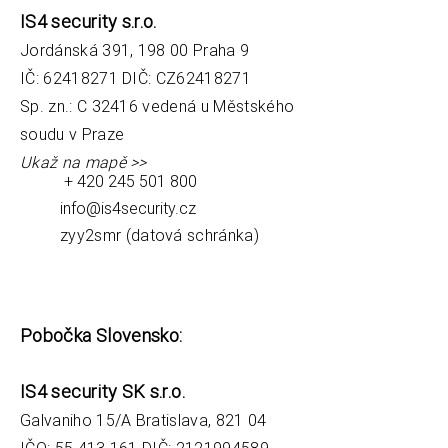
IS4 security s.r.o.
Jordánská 391, 198 00 Praha 9
IČ: 62418271 DIČ: CZ62418271
Sp. zn.: C 32416 vedená u Městského
soudu v Praze
Ukaž na mapě >>
+ 420 245 501 800
info@is4security.cz
zyy2smr (datová schránka)
Pobočka Slovensko:
IS4 security SK s.r.o
.
Galvaniho 15/A Bratislava, 821 04