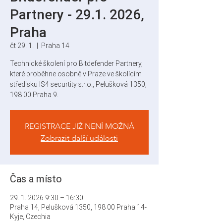
Partnery - 29.1. 2026,
Praha
čt 29. 1.
  |  
Praha 14
Technické školení pro Bitdefender Partnery,
které proběhne osobně v Praze ve školícím
středisku IS4 securtity s.r.o., Pelušková 1350,
198 00 Praha 9.
REGISTRACE JIŽ NENÍ MOŽNÁ
Zobrazit další události
Čas a místo
29. 1. 2026 9:30 – 16:30
Praha 14, Pelušková 1350, 198 00 Praha 14-
Kyje, Czechia