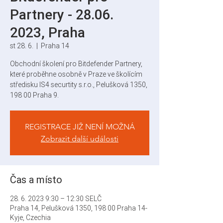
Partnery - 28.06.
2023, Praha
st 28. 6.
  |  
Praha 14
Obchodní školení pro Bitdefender Partnery,
které proběhne osobně v Praze ve školícím
středisku IS4 securtity s.r.o., Pelušková 1350,
198 00 Praha 9.
REGISTRACE JIŽ NENÍ MOŽNÁ
Zobrazit další události
Čas a místo
28. 6. 2023 9:30 – 12:30 SELČ
Praha 14, Pelušková 1350, 198 00 Praha 14-
Kyje, Czechia