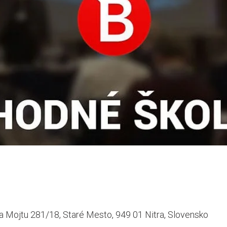
a Mojtu 281/18, Staré Mesto, 949 01 Nitra, Slovensko