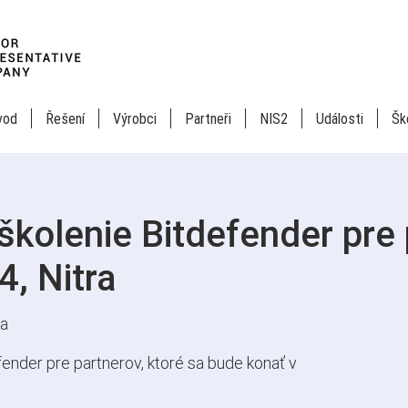
vod
Řešení
Výrobci
Partneři
NIS2
Události
Šk
kolenie Bitdefender pre 
4, Nitra
ra
ender pre partnerov, ktoré sa bude konať v