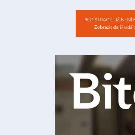
REGISTRACE JIŽ NENÍ
Zobrazit další udál