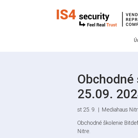
Ú
Obchodné š
25.09. 202
st 25. 9.
  |  
Mediahaus Nit
Obchodné školenie Bitdef
Nitre.