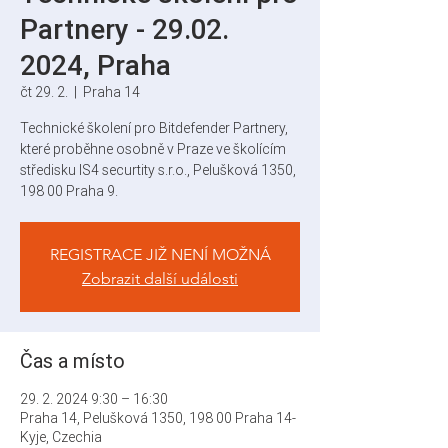
Partnery - 29.02.
2024, Praha
čt 29. 2.
  |  
Praha 14
Technické školení pro Bitdefender Partnery,
které proběhne osobně v Praze ve školícím
středisku IS4 securtity s.r.o., Pelušková 1350,
198 00 Praha 9.
REGISTRACE JIŽ NENÍ MOŽNÁ
Zobrazit další události
Čas a místo
29. 2. 2024 9:30 – 16:30
Praha 14, Pelušková 1350, 198 00 Praha 14-
Kyje, Czechia