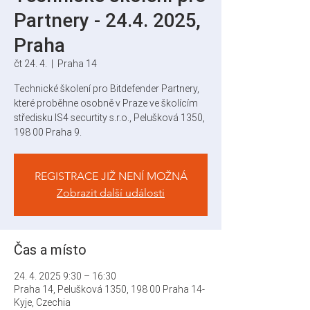
Partnery - 24.4. 2025,
Praha
čt 24. 4.
  |  
Praha 14
Technické školení pro Bitdefender Partnery,
které proběhne osobně v Praze ve školícím
středisku IS4 securtity s.r.o., Pelušková 1350,
198 00 Praha 9.
REGISTRACE JIŽ NENÍ MOŽNÁ
Zobrazit další události
Čas a místo
24. 4. 2025 9:30 – 16:30
Praha 14, Pelušková 1350, 198 00 Praha 14-
Kyje, Czechia