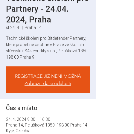
Partnery - 24.04.
2024, Praha
st 24. 4.
  |  
Praha 14
Technické školení pro Bitdefender Partnery,
které proběhne osobně v Praze ve školícím
středisku IS4 securtity s.r.o., Pelušková 1350,
198 00 Praha 9.
REGISTRACE JIŽ NENÍ MOŽNÁ
Zobrazit další události
Čas a místo
24. 4. 2024 9:30 – 16:30
Praha 14, Pelušková 1350, 198 00 Praha 14-
Kyje, Czechia