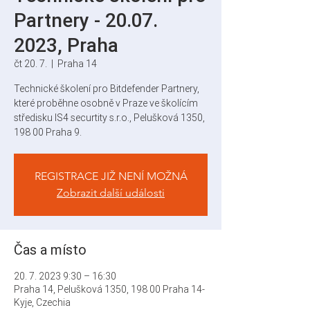
Partnery - 20.07.
2023, Praha
čt 20. 7.
  |  
Praha 14
Technické školení pro Bitdefender Partnery,
které proběhne osobně v Praze ve školícím
středisku IS4 securtity s.r.o., Pelušková 1350,
198 00 Praha 9.
REGISTRACE JIŽ NENÍ MOŽNÁ
Zobrazit další události
Čas a místo
20. 7. 2023 9:30 – 16:30
Praha 14, Pelušková 1350, 198 00 Praha 14-
Kyje, Czechia