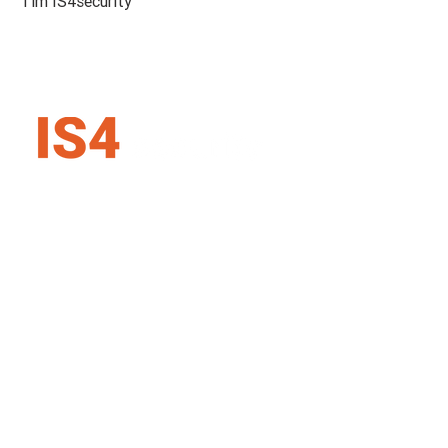
Tím IS4security
IS4 security SK s.r.o.
Karadžičova 16, 821 08 Bratislava
Slovenská republika
+421 907 727 354
info@is4security.s
k