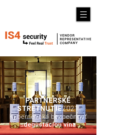
PARTNERSKÉ
STRETNUTIE
2021
Kybernetická bezpečnosť
s
degustáciou vína