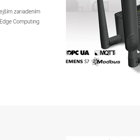
nejším zariadením
u Edge Computing