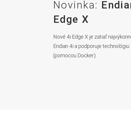
Novinka:
Endia
Edge X
Nové 4i Edge X je zatiaľ najvýkon
Endian 4i a podporuje technológi
(pomocou Docker).