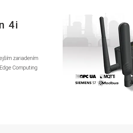
n 4i
nejším zariadením
u Edge Computing