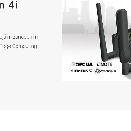
n 4i
nejším zariadením
u Edge Computing