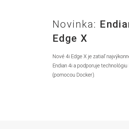
Novinka:
Endia
Edge X
Nové 4i Edge X je zatiaľ najvýkon
Endian 4i a podporuje technológi
(pomocou Docker).