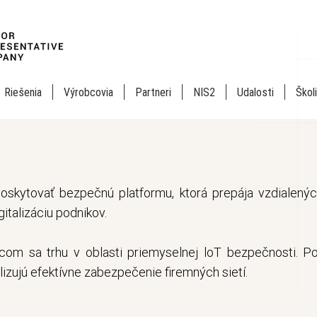
Riešenia
Výrobcovia
Partneri
NIS2
Udalosti
Škol
poskytovať bezpečnú platformu, ktorá prepája vzdialenýc
italizáciu podnikov.
júcom sa trhu v oblasti priemyselnej loT bezpečnosti. P
lizujú efektívne zabezpečenie firemných sietí.