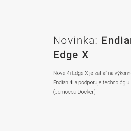
Novinka:
Endia
Edge X
Nové 4i Edge X je zatiaľ najvýkon
Endian 4i a podporuje technológi
(pomocou Docker).