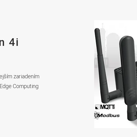
n 4i
nejším zariadením
u Edge Computing