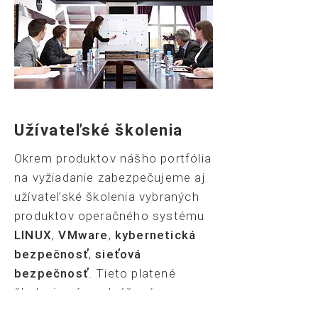
Užívateľské školenia
Okrem produktov nášho portfólia
na vyžiadanie zabezpečujeme aj
užívateľské školenia vybraných
produktov operačného systému
LINUX
,
VMware
,
kybernetická
bezpečnosť
,
sieťová
bezpečnosť
. Tieto platené
školenia sú prednášané
certifikovanými externými