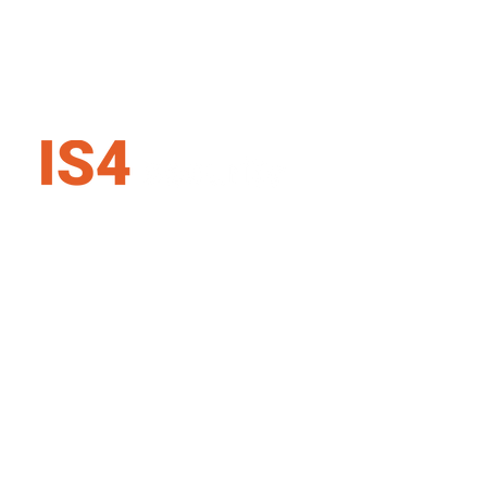
IS4 security SK s.r.o.
Karadžičova 16, 821 08 Bratislava
Slovenská republika
+421 907 727 354
info@is4security.s
k