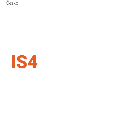
Česko
IS4 security SK s.r.o.
Karadžičova 16, 821 08 Bratislava
Slovenská republika
+421 907 727 354
info@is4security.s
k