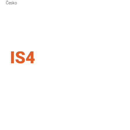
Česko
IS4 security SK s.r.o.
Karadžičova 16, 821 08 Bratislava
Slovenská republika
+421 907 727 354
info@is4security.s
k