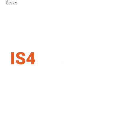
Česko
IS4 security SK s.r.o.
Karadžičova 16, 821 08 Bratislava
Slovenská republika
+421 907 727 354
info@is4security.s
k