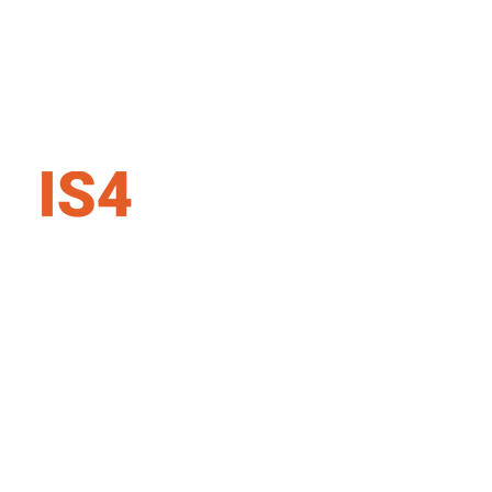
IS4 security SK s.r.o.
Karadžičova 16, 821 08 Bratislava
Slovenská republika
+421 907 727 354
info@is4security.s
k