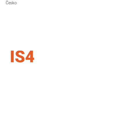
Česko
IS4 security SK s.r.o.
Karadžičova 16, 821 08 Bratislava
Slovenská republika
+421 907 727 354
info@is4security.s
k