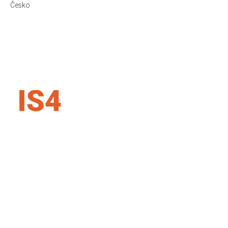
Česko
IS4 security SK s.r.o.
Karadžičova 16, 821 08 Bratislava
Slovenská republika
+421 907 727 354
info@is4security.s
k