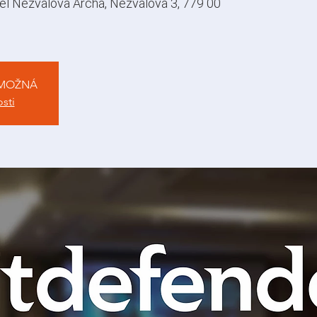
el Nezvalova Archa, Nezvalova 3, 779 00
 MOŽNÁ
osti