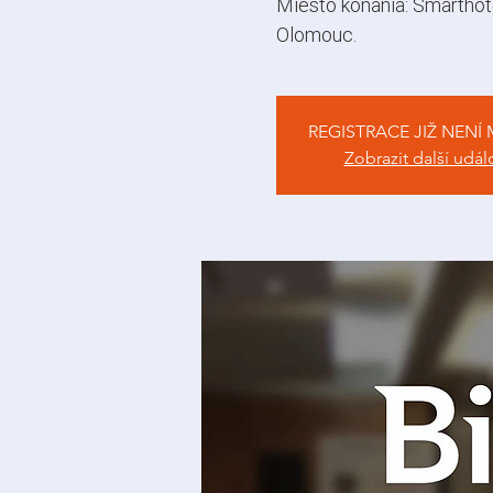
Miesto konania: Smarthot
Olomouc.
REGISTRACE JIŽ NENÍ
Zobrazit další udál