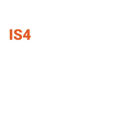
IS4 security SK s.r.o.
Karadžičova 16, 821 08 Bratislava
Slovenská republika
+421 907 727 354
info@is4security.s
k
© IS4 security s.r.o., Jordánska 391, 198 00