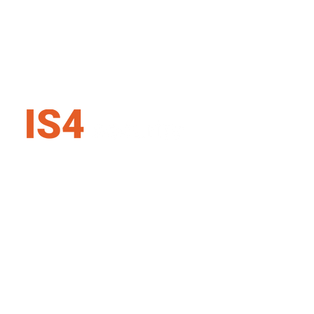
IS4 security SK s.r.o.
Karadžičova 16, 821 08 Bratislava
Slovenská republika
+421 907 727 354
info@is4security.s
k