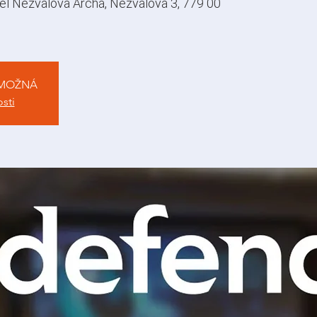
el Nezvalova Archa, Nezvalova 3, 779 00
 MOŽNÁ
osti