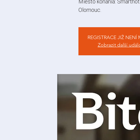
Miesto konania: Smarthot
Olomouc.
REGISTRACE JIŽ NENÍ
Zobrazit další udál