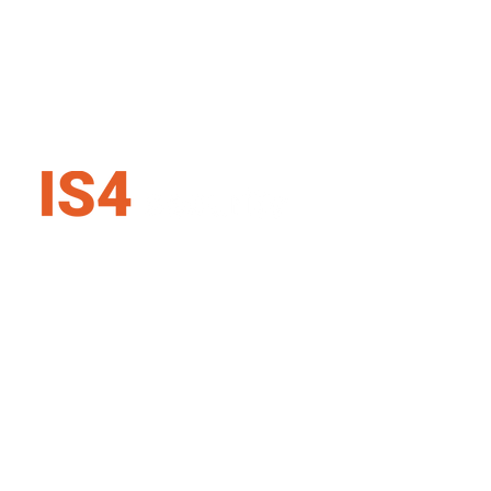
IS4 security SK s.r.o.
Karadžičova 16, 821 08 Bratislava
Slovenská republika
+421 907 727 354
info@is4security.s
k