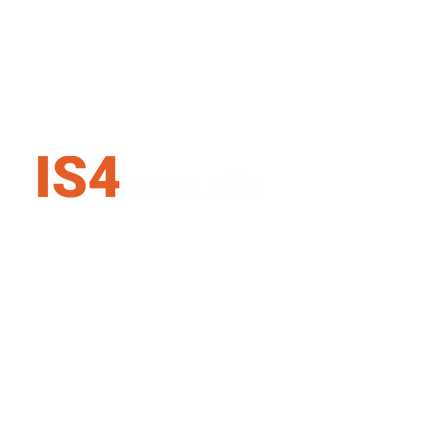
IS4 security SK s.r.o.
Karadžičova 16, 821 08 Bratislava
Slovenská republika
+421 907 727 354
info@is4security.s
k